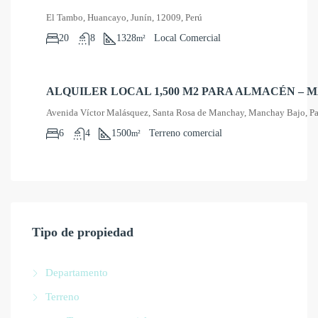
8,000,000
El Tambo, Huancayo, Junín, 12009, Perú
20
8
1328
Local Comercial
m²
ALQUILER LOCAL 1,500 M2 PARA ALMACÉN –
US$ 2,000
Avenida Víctor Malásquez, Santa Rosa de Manchay, Manchay Bajo, Pa
6
4
1500
Terreno comercial
m²
Tipo de propiedad
Departamento
Terreno